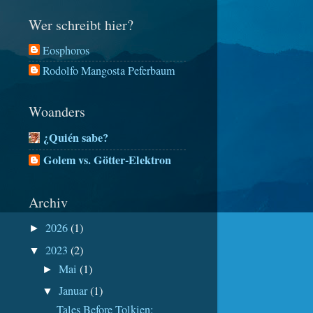
Wer schreibt hier?
Eosphoros
Rodolfo Mangosta Peferbaum
Woanders
¿Quién sabe?
Golem vs. Götter-Elektron
Archiv
2026
(1)
►
2023
(2)
▼
Mai
(1)
►
Januar
(1)
▼
Tales Before Tolkien: