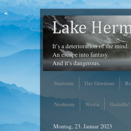
Lake Herm
It’s a deterioration of the mind.
An escape into fantasy.
And it’s dangerous.
Startseite
Das Gewässer
Re
Nosferatu
Wuxia
Godzilla!
Montag, 23. Januar 2023