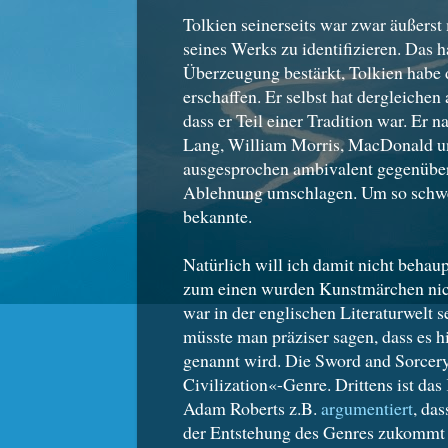
Tolkien seinerseits war zwar äußerst
seines Werks zu identifizieren. Das 
Überzeugung bestärkt, Tolkien habe
erschaffen. Er selbst hat dergleichen
dass er Teil einer Tradition war. E
Lang, William Morris, MacDonald un
ausgesprochen ambivalent gegenüber
Ablehnung umschlagen. Um so schwere
bekannte.
Natürlich will ich damit nicht beha
zum einen wurden Kunstmärchen nich
war in der englischen Literaturwelt 
müsste man präziser sagen, dass es h
genannt wird. Die Sword and Sorcery
Civilization«-Genre. Drittens ist da
Adam Roberts z.B.
argumentiert
, da
der Entstehung des Genres zukommt (