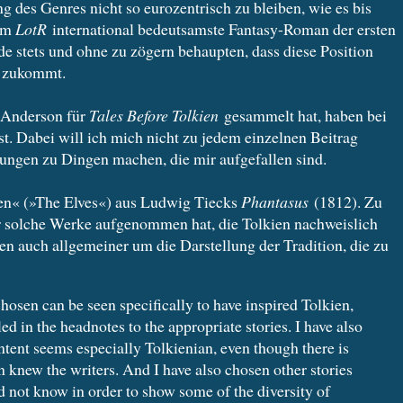
ung des Genres nicht so eurozentrisch zu bleiben, wie es bis
dem
LotR
international bedeutsamste Fantasy-Roman der ersten
de stets und ohne zu zögern behaupten, dass diese Position
zukommt.
s Anderson für
Tales Before Tolkien
gesammelt hat, haben bei
t. Dabei will ich mich nicht zu jedem einzelnen Beitrag
ungen zu Dingen machen, die mir aufgefallen sind.
fen« (»The Elves«) aus Ludwig Tiecks
Phantasus
(1812). Zu
ur solche Werke aufgenommen hat, die Tolkien nachweislich
en auch allgemeiner um die Darstellung der Tradition, die zu
chosen can be seen specifically to have inspired Tolkien,
ed in the headnotes to the appropriate stories. I have also
tent seems especially Tolkienian, even though there is
en knew the writers. And I have also chosen other stories
id not know in order to show some of the diversity of