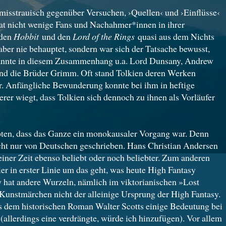
 misstrauisch gegenüber Versuchen, ›Quellen‹ und ›Einflüsse‹
hat nicht wenige Fans und Nachahmer*innen in ihrer
 den
Hobbit
und den
Lord of the Rings
quasi aus dem Nichts
 aber nie behauptet, sondern war sich der Tatsache bewusst,
r nannte in diesem Zusammenhang u.a. Lord Dunsany, Andrew
d die Brüder Grimm. Oft stand Tolkien deren Werken
. Anfängliche Bewunderung konnte bei ihm in heftige
r wiegt, dass Tolkien sich dennoch zu ihnen als Vorläufer
upten, dass das Ganze ein monokausaler Vorgang war. Denn
t nur von Deutschen geschrieben. Hans Christian Andersen
seiner Zeit ebenso beliebt oder noch beliebter. Zum anderen
ier in erster Linie um das geht, was heute High Fantasy
 hat andere Wurzeln, nämlich im viktorianischen »Lost
s Kunstmärchen nicht der alleinige Ursprung der High Fantasy.
ss dem historischen Roman Walter Scotts einige Bedeutung bei
allerdings eine verdrängte, würde ich hinzufügen). Vor allem