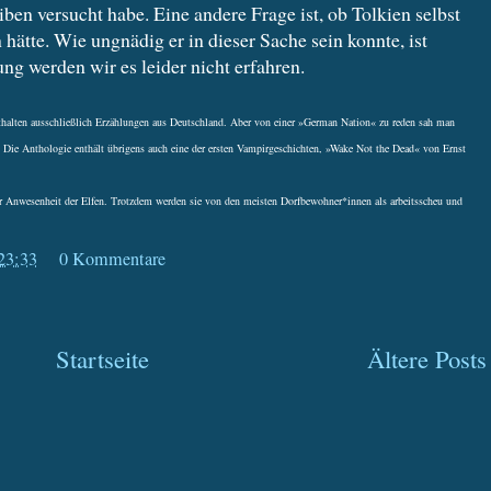
iben versucht habe. Eine andere Frage ist, ob Tolkien selbst
 hätte. Wie ungnädig er in dieser Sache sein konnte, ist
ng werden wir es leider nicht erfahren.
 enthalten ausschließlich Erzählungen aus Deutschland. Aber von einer »German Nation« zu reden sah man
. Die Anthologie enthält übrigens auch eine der ersten Vampirgeschichten, »Wake Not the Dead« von Ernst
er Anwesenheit der Elfen. Trotzdem werden sie von den meisten Dorfbewohner*innen als arbeitsscheu und
23:33
0 Kommentare
Startseite
Ältere Posts