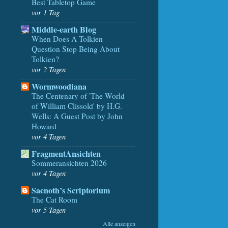
Best Tabletop Game
vor 1 Tag
Middle-earth Blog
When Does A Tolkien
Question Stop Being About
Tolkien?
vor 2 Tagen
Wormwoodiana
The Centenary of 'The World
of William Clissold' by H.G.
Wells: A Guest Post by John
Howard
vor 4 Tagen
FragmentAnsichten
Sommeransichten 2026
vor 4 Tagen
Sacnoth’s Scriptorium
The Cat Room
vor 5 Tagen
Alle anzeigen