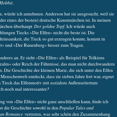
Hobbit
.
e, würde ich annehmen. Anderson hat sie ausgesucht, weil sie
er eines der besten) deutsche Kunstmärchen ist. In meinen
märchen überhaupt
Der goldne Topf
. Ich würde auch
hlungen Tiecks »Die Elfen« nicht die beste ist. Die
einsamkeit, die Tieck so gut erzeugen konnte, kommt in
rt« und »Der Runenberg« besser zum Tragen.
eres an. Er sieht »Die Elfen« als Beispiel für Tolkiens
 realm« oder Reich der Fährnisse, das man nicht durchwandern
. Die Geschichte der kleinen Marie, die sich unter den Elfen
 Menschenwelt entdeckt, dass sie sieben Jahre fort war, eignet
ss Tieck das Elfenmotiv mit sozialem Außenseitertum
ch noch mal interessanter.²
 von »Die Elfen« nicht ganz anschließen kann, finde ich
st die Geschichte sowohl in den
Popular Tales and
an Romance
vertreten, was sehr schön den Zusammenhang