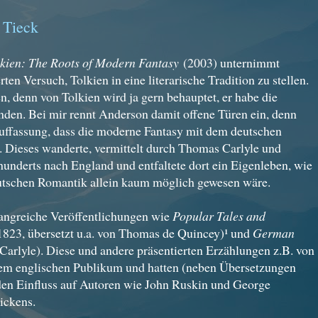
 Tieck
lkien: The Roots of Modern Fantasy
(2003) unternimmt
n Versuch, Tolkien in eine literarische Tradition zu stellen.
n, denn von Tolkien wird ja gern behauptet, er habe die
den. Bei mir rennt Anderson damit offene Türen ein, denn
 Auffassung, dass die moderne Fantasy mit dem deutschen
 Dieses wanderte, vermittelt durch Thomas Carlyle und
rhunderts nach England und entfaltete dort ein Eigenleben, wie
eutschen Romantik allein kaum möglich gewesen wäre.
fangreiche Veröffentlichungen wie
Popular Tales and
823, übersetzt u.a. von Thomas de Quincey)¹ und
German
arlyle). Diese und andere präsentierten Erzählungen z.B. von
em englischen Publikum und hatten (neben Übersetzungen
n Einfluss auf Autoren wie John Ruskin und George
ickens.