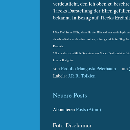
verdeutlicht, den ich oben zu beschre
Tiecks Darstellung der Elfen gefallen
bekannt. In Bezug auf Tiecks Erzählu
¹ Der Titel ist auffällig, denn die drei Bände dieser Anthologie
damals offenbar noch keinen Anlass, schon gar nicht im Singular
Raupach.
² Der landwirtschaftliche Reichtum von Maries Dorf beruht auf d
kriminell abgetan.
von
Rodolfo Mangosta Peferbaum
um
Labels:
J.R.R. Tolkien
Neuere Posts
Abonnieren
Posts (Atom)
Foto-Disclaimer