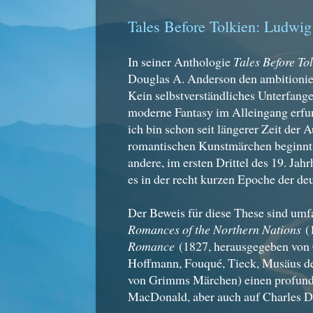
Tales Before Tolkien: Ludwig
In seiner Anthologie
Tales Before To
Douglas A. Anderson den ambitionierte
Kein selbstverständliches Unterfange
moderne Fantasy im Alleingang erfun
ich bin schon seit längerer Zeit der
romantischen Kunstmärchen beginnt.
andere, im ersten Drittel des 19. Jah
es in der recht kurzen Epoche der d
Der Beweis für diese These sind um
Romances of the Northern Nations
(1
Romance
(1827, herausgegeben von C
Hoffmann, Fouqué, Tieck, Musäus d
von Grimms Märchen) einen profunde
MacDonald, aber auch auf Charles D